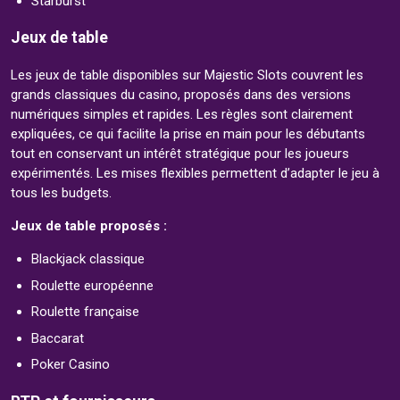
Starburst
Jeux de table
Les jeux de table disponibles sur Majestic Slots couvrent les
grands classiques du casino, proposés dans des versions
numériques simples et rapides. Les règles sont clairement
expliquées, ce qui facilite la prise en main pour les débutants
tout en conservant un intérêt stratégique pour les joueurs
expérimentés. Les mises flexibles permettent d’adapter le jeu à
tous les budgets.
Jeux de table proposés :
Blackjack classique
Roulette européenne
Roulette française
Baccarat
Poker Casino