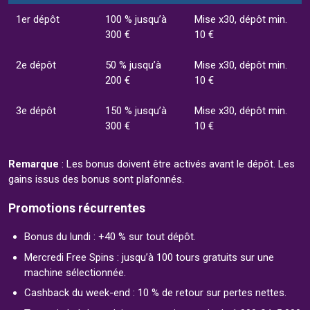
1er dépôt
100 % jusqu’à
Mise x30, dépôt min.
300 €
10 €
2e dépôt
50 % jusqu’à
Mise x30, dépôt min.
200 €
10 €
3e dépôt
150 % jusqu’à
Mise x30, dépôt min.
300 €
10 €
Remarque
: Les bonus doivent être activés avant le dépôt. Les
gains issus des bonus sont plafonnés.
Promotions récurrentes
Bonus du lundi : +40 % sur tout dépôt.
Mercredi Free Spins : jusqu’à 100 tours gratuits sur une
machine sélectionnée.
Cashback du week-end : 10 % de retour sur pertes nettes.