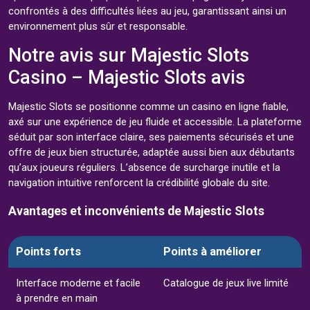
confrontés à des difficultés liées au jeu, garantissant ainsi un
environnement plus sûr et responsable.
Notre avis sur Majestic Slots
Casino – Majestic Slots avis
Majestic Slots se positionne comme un casino en ligne fiable,
axé sur une expérience de jeu fluide et accessible. La plateforme
séduit par son interface claire, ses paiements sécurisés et une
offre de jeux bien structurée, adaptée aussi bien aux débutants
qu’aux joueurs réguliers. L’absence de surcharge inutile et la
navigation intuitive renforcent la crédibilité globale du site.
Avantages et inconvénients de Majestic Slots
Points forts
Points à améliorer
Interface moderne et facile
Catalogue de jeux live limité
à prendre en main