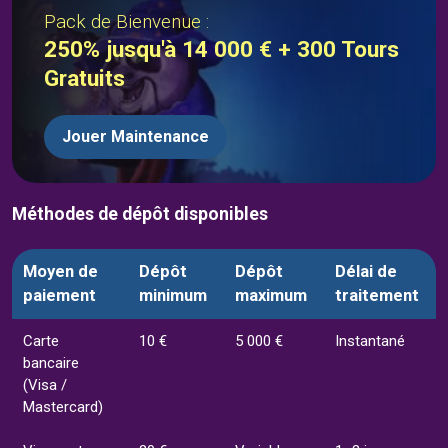
Pack de Bienvenue :
250% jusqu'à 14 000 € + 300 Tours
Gratuits
Jouer Maintenance
Méthodes de dépôt disponibles
Moyen de
Dépôt
Dépôt
Délai de
paiement
minimum
maximum
traitement
Carte
10 €
5 000 €
Instantané
bancaire
(Visa /
Mastercard)