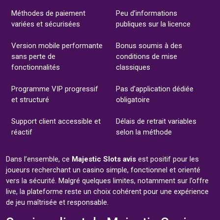
Méthodes de paiement
Peu d’informations
variées et sécurisées
publiques sur la licence
Version mobile performante
Bonus soumis à des
sans perte de
conditions de mise
fonctionnalités
classiques
Programme VIP progressif
Pas d’application dédiée
et structuré
obligatoire
Support client accessible et
Délais de retrait variables
réactif
selon la méthode
Dans l’ensemble, ce
Majestic Slots avis
est positif pour les
joueurs recherchant un casino simple, fonctionnel et orienté
vers la sécurité. Malgré quelques limites, notamment sur l’offre
live, la plateforme reste un choix cohérent pour une expérience
de jeu maîtrisée et responsable.