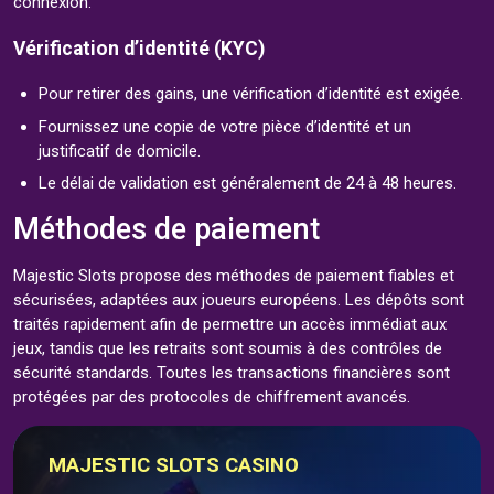
connexion.
Vérification d’identité (KYC)
Pour retirer des gains, une vérification d’identité est exigée.
Fournissez une copie de votre pièce d’identité et un
justificatif de domicile.
Le délai de validation est généralement de 24 à 48 heures.
Méthodes de paiement
Majestic Slots propose des méthodes de paiement fiables et
sécurisées, adaptées aux joueurs européens. Les dépôts sont
traités rapidement afin de permettre un accès immédiat aux
jeux, tandis que les retraits sont soumis à des contrôles de
sécurité standards. Toutes les transactions financières sont
protégées par des protocoles de chiffrement avancés.
MAJESTIC SLOTS CASINO