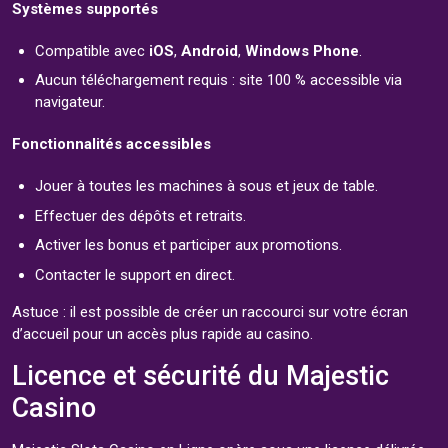
Systèmes supportés
Compatible avec
iOS
,
Android
,
Windows Phone
.
Aucun téléchargement requis : site 100 % accessible via
navigateur.
Fonctionnalités accessibles
Jouer à toutes les machines à sous et jeux de table.
Effectuer des dépôts et retraits.
Activer les bonus et participer aux promotions.
Contacter le support en direct.
Astuce : il est possible de créer un raccourci sur votre écran
d’accueil pour un accès plus rapide au casino.
Licence et sécurité du Majestic
Casino